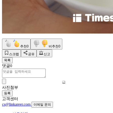
추천
0
비추천
0
스크랩
공유
신고
목록
댓글
0
사진첨부
등록
고객센터
cs@linkareer.com
이메일 문의