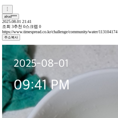
alrud****
2025.08.01 21:41
조회
3
추천
0
스크랩
0
https://www.timespread.co.kr/challenge/community/water/113104174
주소복사