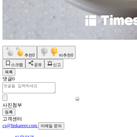
추천
0
비추천
0
스크랩
공유
신고
목록
댓글
0
사진첨부
등록
고객센터
cs@linkareer.com
이메일 문의