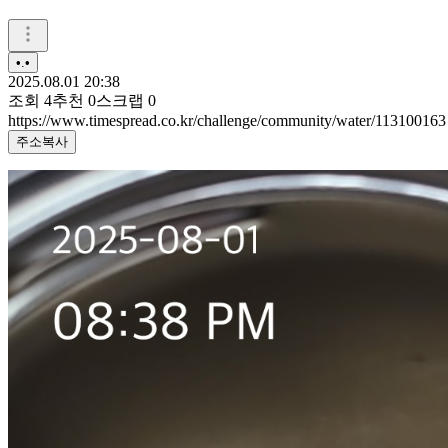
•.•
2025.08.01 20:38
조회
4
추천
0
스크랩
0
https://www.timespread.co.kr/challenge/community/water/113100163
주소복사