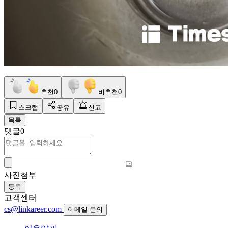
추천
0
비추천
0
스크랩
공유
신고
목록
댓글
0
사진첨부
등록
고객센터
cs@linkareer.com
이메일 문의