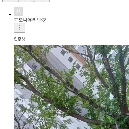
🩷오나유리♡🩷
인증샷 