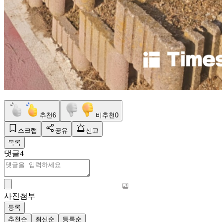
추천
6
비추천
0
스크랩
공유
신고
목록
댓글
4
사진첨부
등록
추천순
최신순
등록순