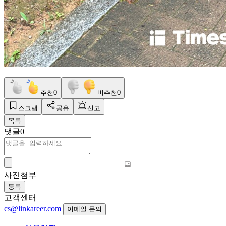
추천
0
비추천
0
스크랩
공유
신고
목록
댓글
0
사진첨부
등록
고객센터
cs@linkareer.com
이메일 문의