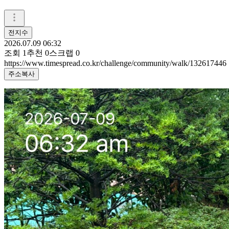
전지수
2026.07.09 06:32
조회
1
추천
0
스크랩
0
https://www.timespread.co.kr/challenge/community/walk/132617446
주소복사