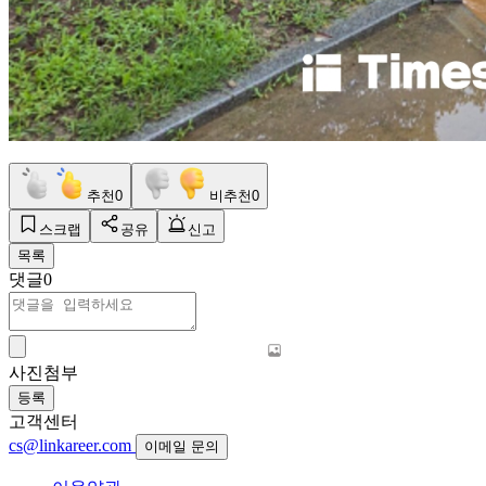
추천
0
비추천
0
스크랩
공유
신고
목록
댓글
0
사진첨부
등록
고객센터
cs@linkareer.com
이메일 문의