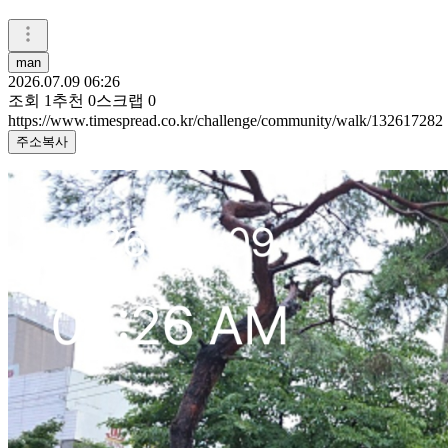
man
2026.07.09 06:26
조회
1
추천
0
스크랩
0
https://www.timespread.co.kr/challenge/community/walk/132617282
주소복사