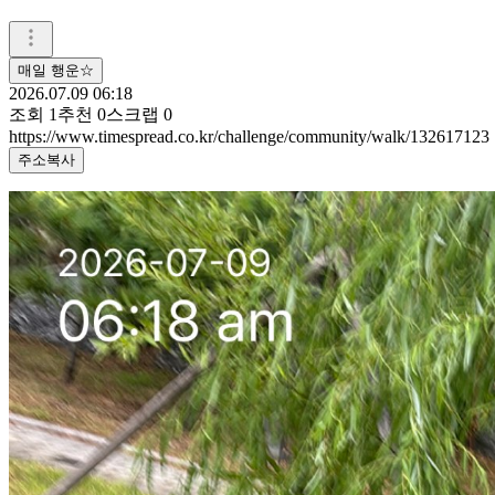
매일 행운☆
2026.07.09 06:18
조회
1
추천
0
스크랩
0
https://www.timespread.co.kr/challenge/community/walk/132617123
주소복사