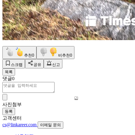
추천
0
비추천
0
스크랩
공유
신고
목록
댓글
0
사진첨부
등록
고객센터
cs@linkareer.com
이메일 문의