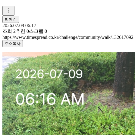
반해리
2026.07.09 06:17
조회
2
추천
0
스크랩
0
https://www.timespread.co.kr/challenge/community/walk/132617092
주소복사