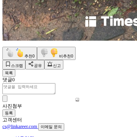
추천
0
비추천
0
스크랩
공유
신고
목록
댓글
0
사진첨부
등록
고객센터
cs@linkareer.com
이메일 문의