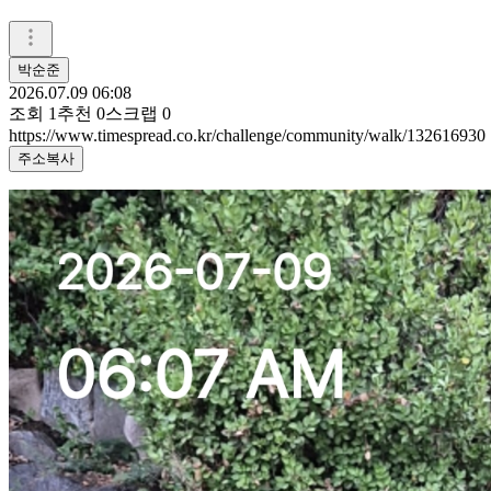
박순준
2026.07.09 06:08
조회
1
추천
0
스크랩
0
https://www.timespread.co.kr/challenge/community/walk/132616930
주소복사