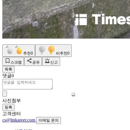
추천
0
비추천
0
스크랩
공유
신고
목록
댓글
0
사진첨부
등록
고객센터
cs@linkareer.com
이메일 문의