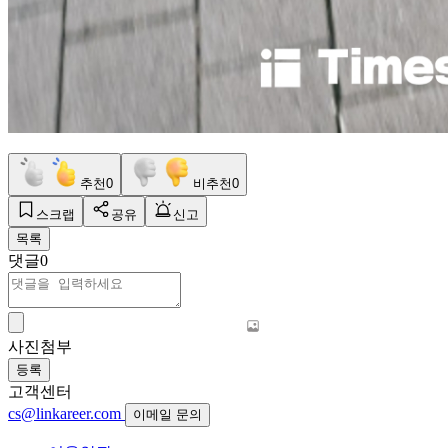
추천
0
비추천
0
스크랩
공유
신고
목록
댓글
0
사진첨부
등록
고객센터
cs@linkareer.com
이메일 문의