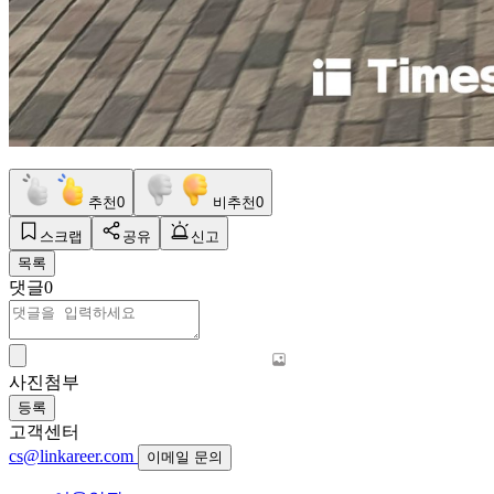
추천
0
비추천
0
스크랩
공유
신고
목록
댓글
0
사진첨부
등록
고객센터
cs@linkareer.com
이메일 문의