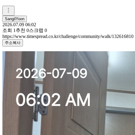
SangilYoon
2026.07.09 06:02
조회
1
추천
0
스크랩
0
https://www.timespread.co.kr/challenge/community/walk/132616810
주소복사