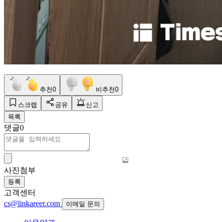
추천
0
비추천
0
스크랩
공유
신고
목록
댓글
0
사진첨부
등록
고객센터
cs@linkareer.com
이메일 문의