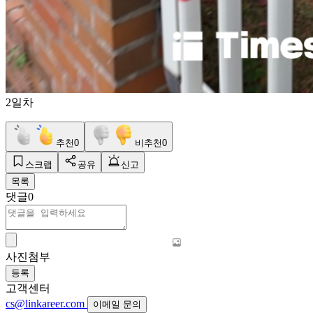
2일차
추천
0
비추천
0
스크랩
공유
신고
목록
댓글
0
사진첨부
등록
고객센터
cs@linkareer.com
이메일 문의