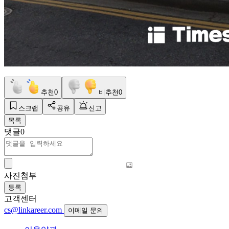
추천
0
비추천
0
스크랩
공유
신고
목록
댓글
0
사진첨부
등록
고객센터
cs@linkareer.com
이메일 문의