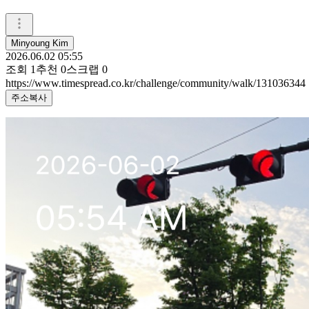
Minyoung Kim
2026.06.02 05:55
조회
1
추천
0
스크랩
0
https://www.timespread.co.kr/challenge/community/walk/131036344
주소복사