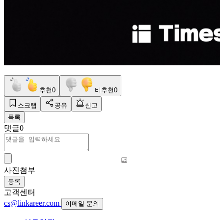
추천
0
비추천
0
스크랩
공유
신고
목록
댓글
0
사진첨부
등록
고객센터
cs@linkareer.com
이메일 문의