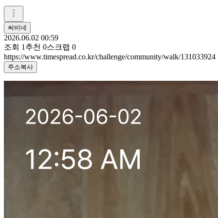
써비네
2026.06.02 00:59
조회
1
추천
0
스크랩
0
https://www.timespread.co.kr/challenge/community/walk/131033924
주소복사