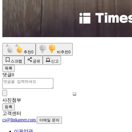
추천
0
비추천
0
스크랩
공유
신고
목록
댓글
0
사진첨부
등록
고객센터
cs@linkareer.com
이메일 문의
이용약관