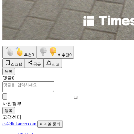
추천
0
비추천
0
스크랩
공유
신고
목록
댓글
0
사진첨부
등록
고객센터
cs@linkareer.com
이메일 문의