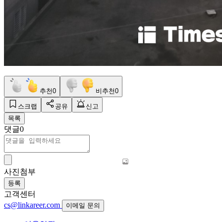
추천
0
비추천
0
스크랩
공유
신고
목록
댓글
0
사진첨부
등록
고객센터
cs@linkareer.com
이메일 문의