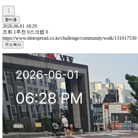
황비홍
2026.06.01 18:29
조회
1
추천
0
스크랩
0
https://www.timespread.co.kr/challenge/community/walk/131017530
주소복사