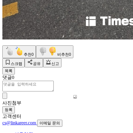
추천
0
비추천
0
스크랩
공유
신고
목록
댓글
0
사진첨부
등록
고객센터
cs@linkareer.com
이메일 문의