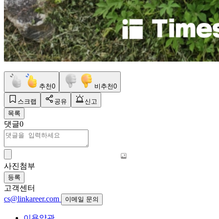
추천
0
비추천
0
스크랩
공유
신고
목록
댓글
0
사진첨부
등록
고객센터
cs@linkareer.com
이메일 문의
이용약관