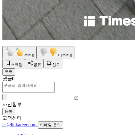
추천
0
비추천
0
스크랩
공유
신고
목록
댓글
0
사진첨부
등록
고객센터
cs@linkareer.com
이메일 문의