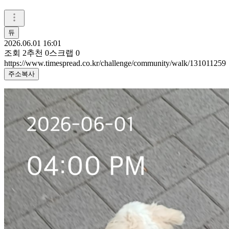
듀
2026.06.01 16:01
조회
2
추천
0
스크랩
0
https://www.timespread.co.kr/challenge/community/walk/131011259
주소복사