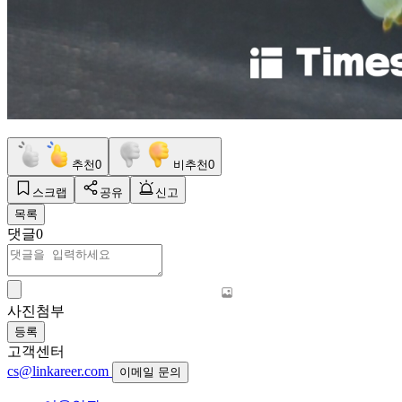
추천
0
비추천
0
스크랩
공유
신고
목록
댓글
0
사진첨부
등록
고객센터
cs@linkareer.com
이메일 문의