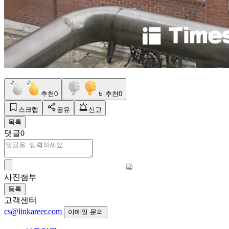
추천
0
비추천
0
스크랩
공유
신고
목록
댓글
0
사진첨부
등록
고객센터
cs@linkareer.com
이메일 문의