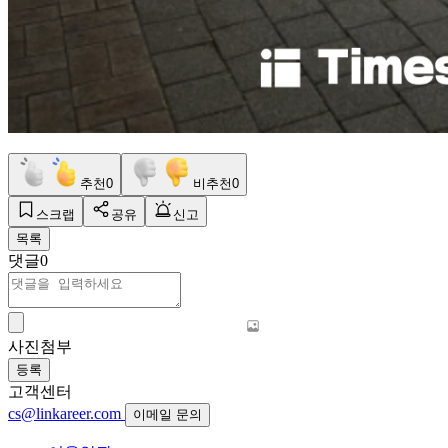
추천
0
비추천
0
스크랩
공유
신고
목록
댓글
0
사진첨부
등록
고객센터
cs@linkareer.com
이메일 문의