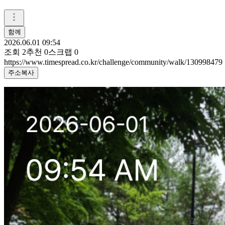
함께
2026.06.01 09:54
조회
2
추천
0
스크랩
0
https://www.timespread.co.kr/challenge/community/walk/130998479
주소복사