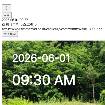
따라
2026.06.01 09:32
조회
1
추천
0
스크랩
0
https://www.timespread.co.kr/challenge/community/walk/130997721
주소복사