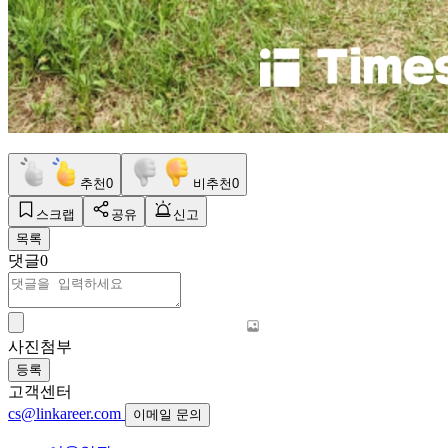
추천
0
비추천
0
스크랩
공유
신고
목록
댓글
0
사진첨부
등록
고객센터
cs@linkareer.com
이메일 문의