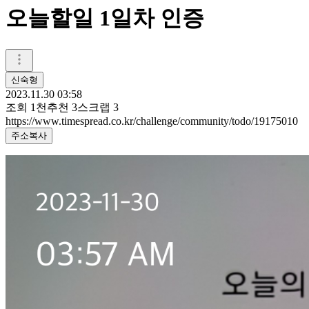
오늘할일 1일차 인증
신숙형
2023.11.30 03:58
조회
1천
추천
3
스크랩
3
https://www.timespread.co.kr/challenge/community/todo/19175010
주소복사