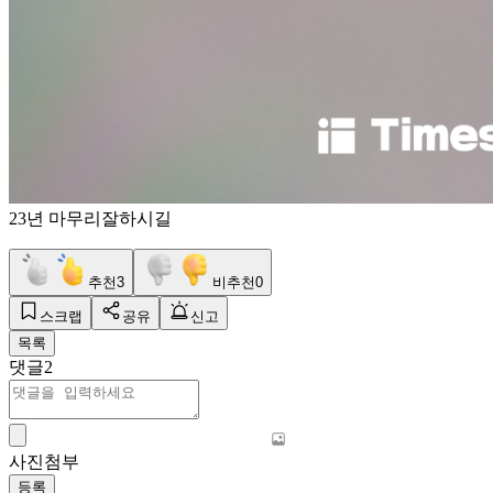
23년 마무리잘하시길
추천
3
비추천
0
스크랩
공유
신고
목록
댓글
2
사진첨부
등록