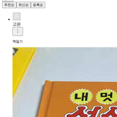
추천순
최신순
등록순
고은
책일기