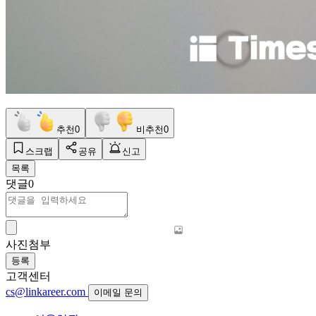
추천
0
비추천
0
스크랩
공유
신고
목록
댓글
0
사진첨부
등록
고객센터
cs@linkareer.com
이메일 문의