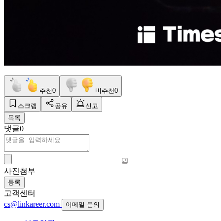
추천
0
비추천
0
스크랩
공유
신고
목록
댓글
0
사진첨부
등록
고객센터
cs@linkareer.com
이메일 문의