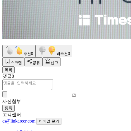
추천
0
비추천
0
스크랩
공유
신고
목록
댓글
0
사진첨부
등록
고객센터
cs@linkareer.com
이메일 문의