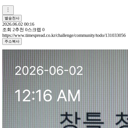
별숲천사
2026.06.02 00:16
조회
2
추천
0
스크랩
0
https://www.timespread.co.kr/challenge/community/todo/131033056
주소복사