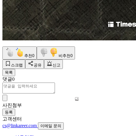
추천
0
비추천
0
스크랩
공유
신고
목록
댓글
0
사진첨부
등록
고객센터
cs@linkareer.com
이메일 문의