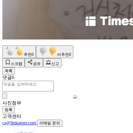
추천
0
비추천
0
스크랩
공유
신고
목록
댓글
0
사진첨부
등록
고객센터
cs@linkareer.com
이메일 문의