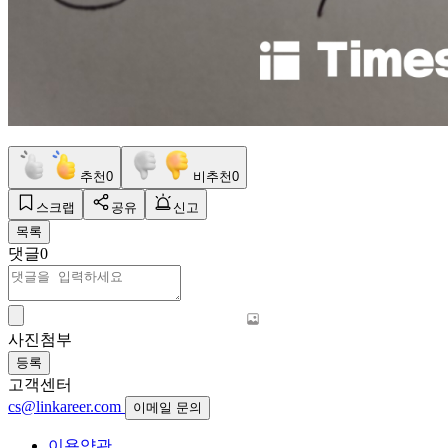
추천
0
비추천
0
스크랩
공유
신고
목록
댓글
0
사진첨부
등록
고객센터
cs@linkareer.com
이메일 문의
이용약관