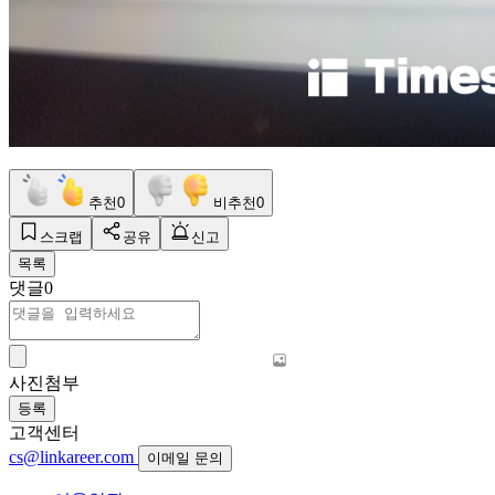
추천
0
비추천
0
스크랩
공유
신고
목록
댓글
0
사진첨부
등록
고객센터
cs@linkareer.com
이메일 문의