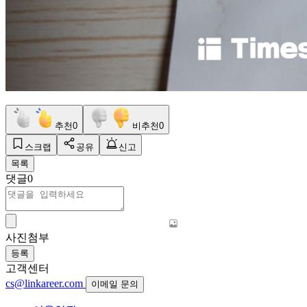
추천
0
비추천
0
스크랩
공유
신고
목록
댓글
0
사진첨부
등록
고객센터
cs@linkareer.com
이메일 문의