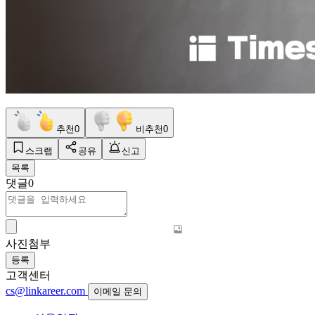
추천
0
비추천
0
스크랩
공유
신고
목록
댓글
0
사진첨부
등록
고객센터
cs@linkareer.com
이메일 문의