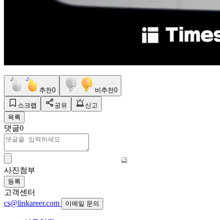
추천
0
비추천
0
스크랩
공유
신고
목록
댓글
0
사진첨부
등록
고객센터
cs@linkareer.com
이메일 문의