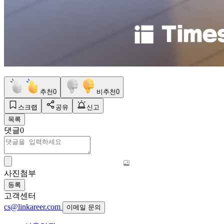
추천
0
비추천
0
스크랩
공유
신고
목록
댓글
0
사진첨부
등록
고객센터
cs@linkareer.com
이메일 문의