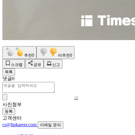
추천
0
비추천
0
스크랩
공유
신고
목록
댓글
0
사진첨부
등록
고객센터
cs@linkareer.com
이메일 문의