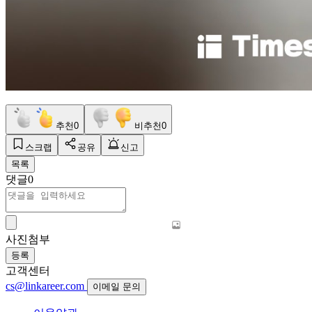
추천
0
비추천
0
스크랩
공유
신고
목록
댓글
0
사진첨부
등록
고객센터
cs@linkareer.com
이메일 문의