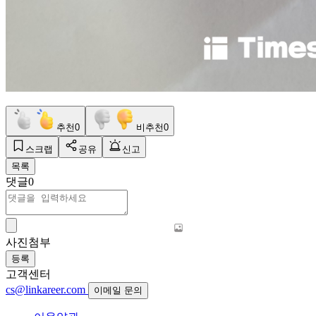
추천
0
비추천
0
스크랩
공유
신고
목록
댓글
0
사진첨부
등록
고객센터
cs@linkareer.com
이메일 문의