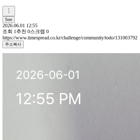
Son
2026.06.01 12:55
조회
1
추천
0
스크랩
0
https://www.timespread.co.kr/challenge/community/todo/131003792
주소복사