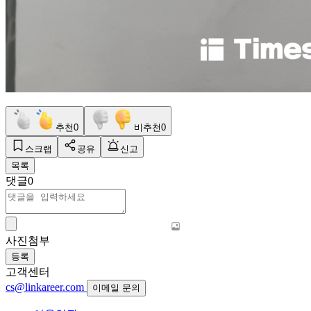
추천
0
비추천
0
스크랩
공유
신고
목록
댓글
0
사진첨부
등록
고객센터
cs@linkareer.com
이메일 문의