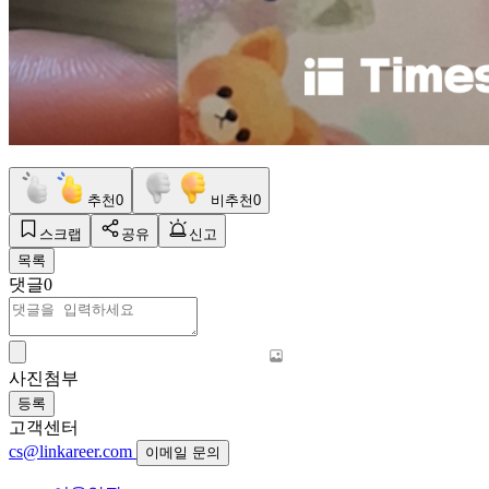
추천
0
비추천
0
스크랩
공유
신고
목록
댓글
0
사진첨부
등록
고객센터
cs@linkareer.com
이메일 문의