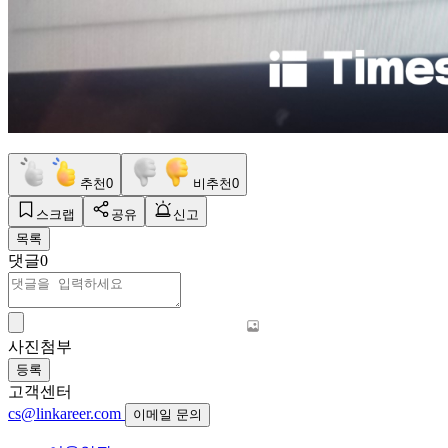
추천
0
비추천
0
스크랩
공유
신고
목록
댓글
0
사진첨부
등록
고객센터
cs@linkareer.com
이메일 문의