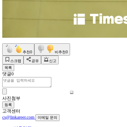
추천
0
비추천
0
스크랩
공유
신고
목록
댓글
0
사진첨부
등록
고객센터
cs@linkareer.com
이메일 문의