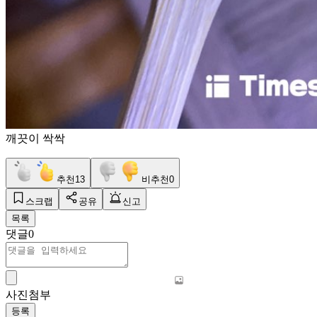
깨끗이 싹싹
추천
13
비추천
0
스크랩
공유
신고
목록
댓글
0
사진첨부
등록