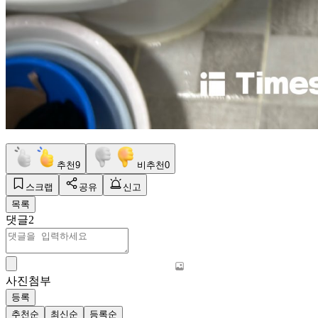
추천
9
비추천
0
스크랩
공유
신고
목록
댓글
2
사진첨부
등록
추천순
최신순
등록순