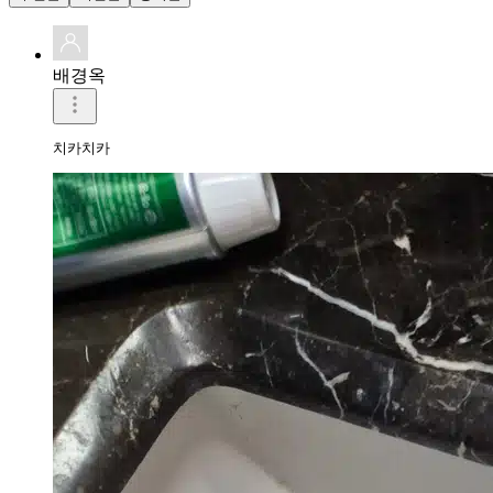
배경옥
치카치카