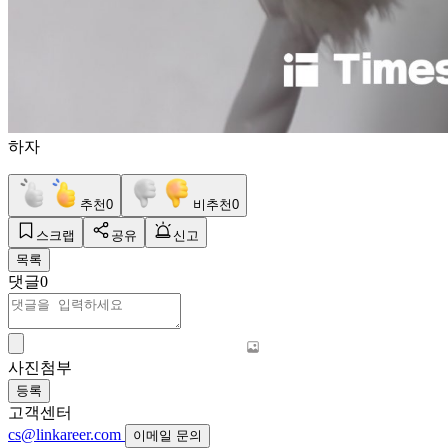
하자
추천
0
비추천
0
스크랩
공유
신고
목록
댓글
0
사진첨부
등록
고객센터
cs@linkareer.com
이메일 문의