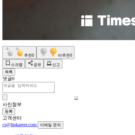
추천
0
비추천
0
스크랩
공유
신고
목록
댓글
0
사진첨부
등록
고객센터
cs@linkareer.com
이메일 문의