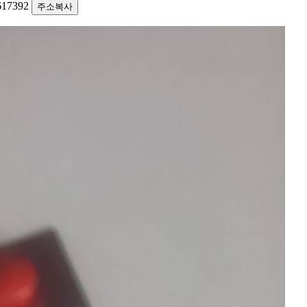
2617392
주소복사