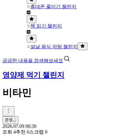
휴대폰 줄이기 챌린지
책 읽기 챌린지
설날 음식 자랑 챌린지
궁금한 내용을 검색해보세요
영양제 먹기 챌린지
비타민
준영◡̈
2026.07.09 06:30
조회
4
추천
0
스크랩
0