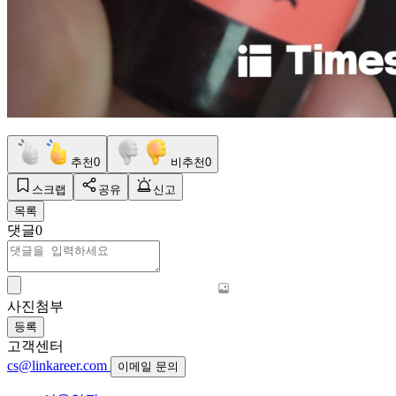
추천
0
비추천
0
스크랩
공유
신고
목록
댓글
0
사진첨부
등록
고객센터
cs@linkareer.com
이메일 문의